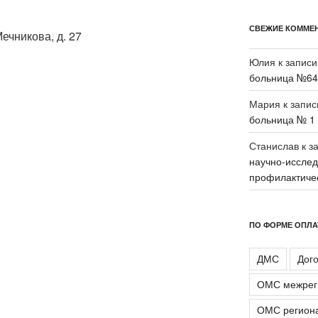
СВЕЖИЕ КОММЕ
ечникова, д. 27
Юлия
к запис
больница №64
Мария
к запи
больница № 1 
Станислав
к з
научно-исслед
профилактиче
ПО ФОРМЕ ОПЛ
ДМС
Дог
ОМС межрег
ОМС регион