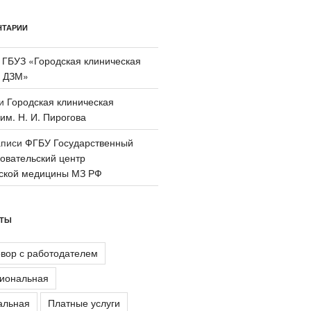
НТАРИИ
и
ГБУЗ «Городская клиническая
 ДЗМ»
си
Городская клиническая
им. Н. И. Пирогова
аписи
ФГБУ Государственный
овательский центр
ской медицины МЗ РФ
АТЫ
овор с работодателем
иональная
альная
Платные услуги