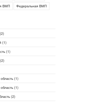
ая ВМП
Федеральная ВМП
(2)
й
(1)
сть
(1)
(2)
 область
(1)
 область
(1)
бласть
(2)