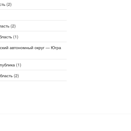
сть
(2)
ласть
(2)
бласть
(1)
ский автономный округ — Югра
публика
(1)
бласть
(2)