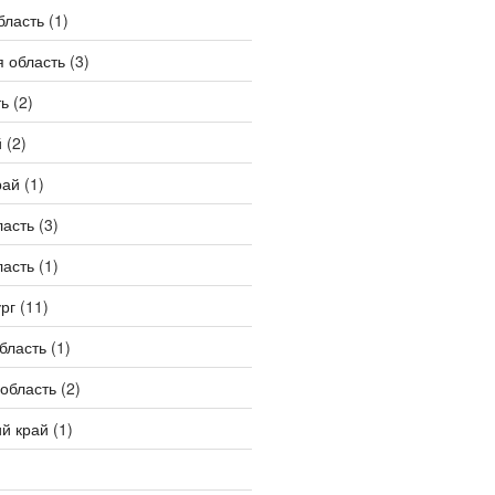
бласть
(1)
 область
(3)
ть
(2)
й
(2)
рай
(1)
ласть
(3)
ласть
(1)
рг
(11)
бласть
(1)
область
(2)
й край
(1)