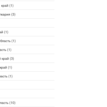
 край
(1)
лкария
(3)
ай
(1)
бласть
(1)
асть
(1)
 край
(3)
край
(1)
ласть
(1)
ласть
(10)