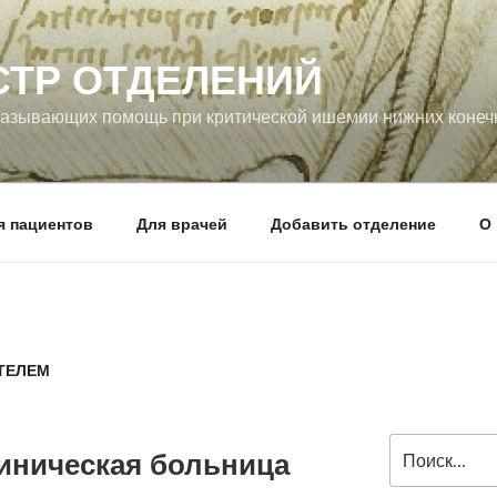
СТР ОТДЕЛЕНИЙ
оказывающих помощь при критической ишемии нижних конеч
я пациентов
Для врачей
Добавить отделение
О 
ТЕЛЕМ
Искать:
иническая больница