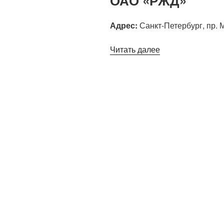
ОАО «РЖД»
Адрес:
Санкт-Петербург, пр. М
«НУЗ
Читать далее
Дорожная
клиническая
больница
ОАО
«РЖД»»