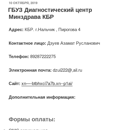
ОПУБЛИКОВАНО
10 ОКТЯБРЯ, 2019
ГБУЗ Диагностический центр
Минздрава КБР
Адрес:
КБР. г.Нальчик , Пирогова 4
Контактное лицо:
Дзуев Азамат Русланович
Телефон:
89287222275
Электронная почта:
dzui222@,ail.ru
Сайт:
xn—-btbhxci7a7b.xn--p1ai/
Дополнительная информация:
Формы оплаты: