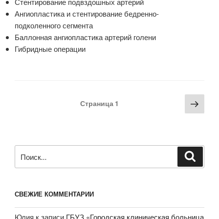
Стентирование подвздошных артерий
Ангиопластика и стентирование бедренно-
подколенного сегмента
Баллонная ангиопластика артерий голени
Гибридные операции
Пагинация
Сле
Страница
1
записей
стра
Искать:
Поиск
СВЕЖИЕ КОММЕНТАРИИ
Юлия
к записи
ГБУЗ «Городская клиническая больница