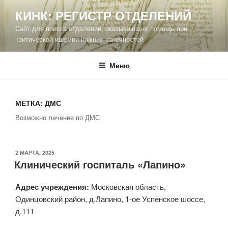
Перейти
КИНК: РЕГИСТР ОТДЕЛЕНИЙ
к
Сайт для поиска отделений, оказывающих помощь при
содержимому
критической ишемии нижних конечностей
Меню
МЕТКА:
ДМС
Возможно лечение по ДМС
ОПУБЛИКОВАНО
2 МАРТА, 2025
Клинический госпиталь «Лапино»
Адрес учреждения:
Московская область,
Одинцовский район, д.Лапино, 1-ое Успенское шоссе,
д.111