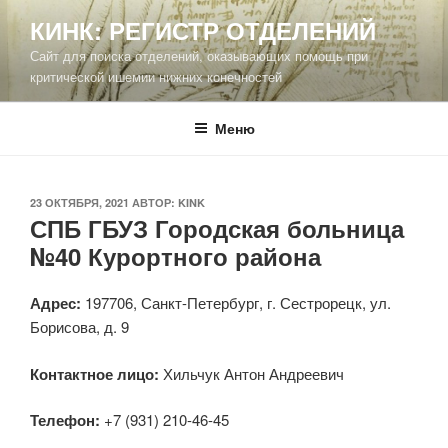
Перейти
КИНК: РЕГИСТР ОТДЕЛЕНИЙ
к
Сайт для поиска отделений, оказывающих помощь при
содержимому
критической ишемии нижних конечностей
Меню
ОПУБЛИКОВАНО
23 ОКТЯБРЯ, 2021
АВТОР:
KINK
СПБ ГБУЗ Городская больница
№40 Курортного района
Адрес:
197706, Санкт-Петербург, г. Сестрорецк, ул.
Борисова, д. 9
Контактное лицо:
Хильчук Антон Андреевич
Телефон:
+7 (931) 210-46-45