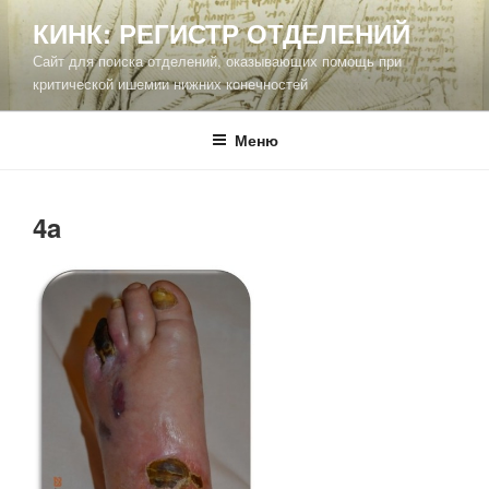
Перейти
КИНК: РЕГИСТР ОТДЕЛЕНИЙ
к
Сайт для поиска отделений, оказывающих помощь при
содержимому
критической ишемии нижних конечностей
Меню
4a