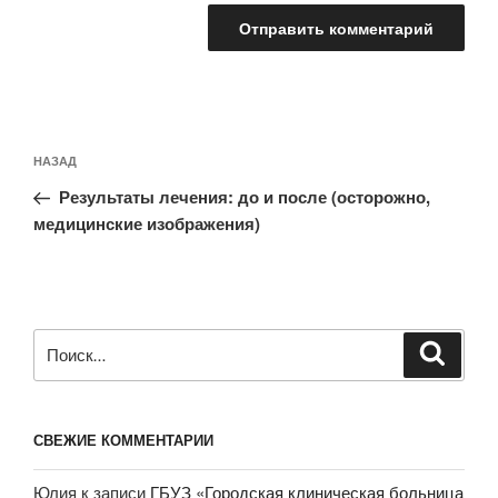
Навигация
Предыдущая
НАЗАД
по
запись:
записям
Результаты лечения: до и после (осторожно,
медицинские изображения)
Искать:
Поиск
СВЕЖИЕ КОММЕНТАРИИ
Юлия
к записи
ГБУЗ «Городская клиническая больница