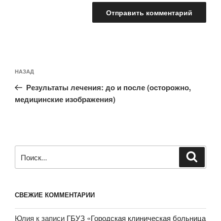
Навигация
Предыдущая
НАЗАД
по
запись:
записям
Результаты лечения: до и после (осторожно,
медицинские изображения)
Искать:
Поиск
СВЕЖИЕ КОММЕНТАРИИ
Юлия
к записи
ГБУЗ «Городская клиническая больница