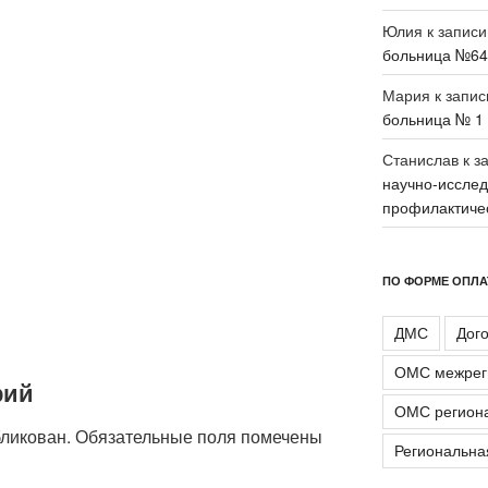
Юлия
к запис
больница №64
Мария
к запи
больница № 1 
Станислав
к з
научно-исслед
профилактиче
ПО ФОРМЕ ОПЛ
ДМС
Дог
ОМС межрег
рий
ОМС регион
бликован.
Обязательные поля помечены
Региональн