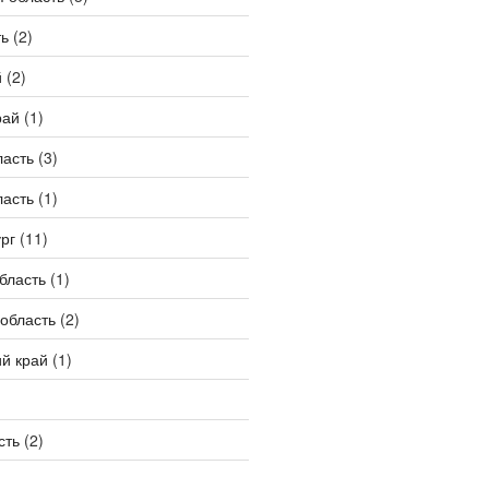
ть
(2)
й
(2)
рай
(1)
ласть
(3)
ласть
(1)
рг
(11)
бласть
(1)
область
(2)
й край
(1)
сть
(2)