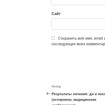
Сайт
Сохранить моё имя, email 
последующих моих комментар
Навигация
Предыдущая
НАЗАД
по
запись:
Результаты лечения: до и пос
записям
(осторожно, медицинские
изображения)