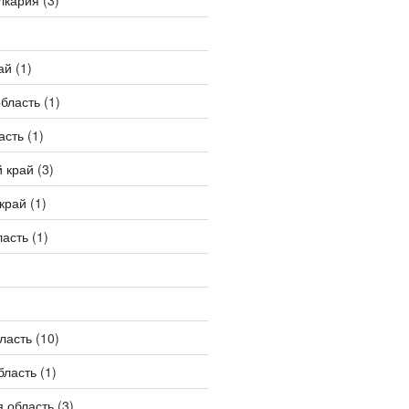
лкария
(3)
ай
(1)
бласть
(1)
асть
(1)
 край
(3)
край
(1)
ласть
(1)
ласть
(10)
бласть
(1)
 область
(3)