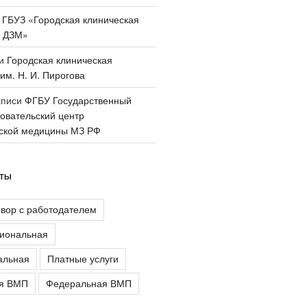
и
ГБУЗ «Городская клиническая
 ДЗМ»
си
Городская клиническая
им. Н. И. Пирогова
аписи
ФГБУ Государственный
овательский центр
ской медицины МЗ РФ
АТЫ
овор с работодателем
иональная
альная
Платные услуги
ая ВМП
Федеральная ВМП